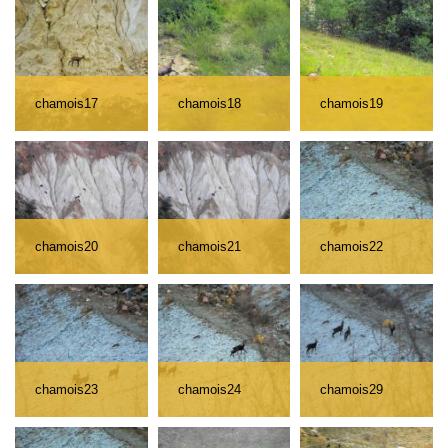
chamois17
chamois18
chamois19
chamois20
chamois21
chamois22
chamois23
chamois24
chamois29