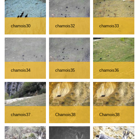
chamois30
chamois32
chamois33
chamois34
chamois35
chamois36
chamois37
Chamois38
Chamois38