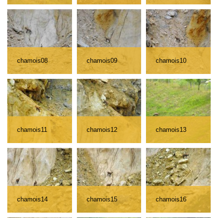
chamois08
chamois09
chamois10
chamois11
chamois12
chamois13
chamois14
chamois15
chamois16