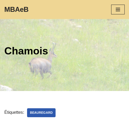
MBAeB
Aller
au
contenu
Chamois
Étiquettes:
BEAUREGARD