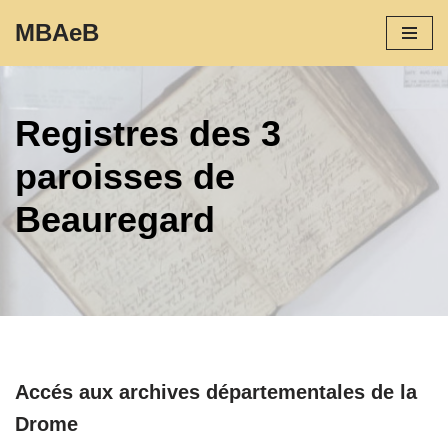
MBAeB
Aller
au
contenu
Registres des 3
paroisses de
Beauregard
Accés aux archives départementales de la
Drome