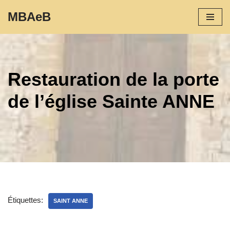
MBAeB
Aller
au
contenu
Restauration de la porte
de l’église Sainte ANNE
Étiquettes:
SAINT ANNE