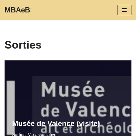
MBAeB
Aller
au
contenu
Sorties
Musée de Valence (visite)
Sorties
,
Vie associative