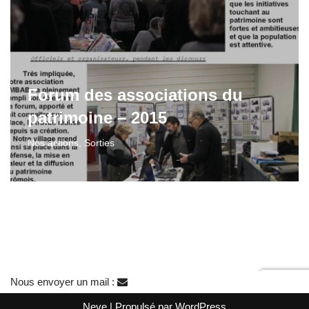
Forum des associations du
patrimoine – 2015
Nos actions
,
Sorties
Nous envoyer un mail :
Neve
| Propulsé par
WordPress