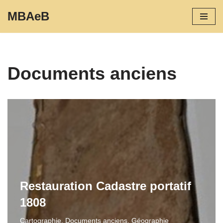
MBAeB
Aller
au
contenu
Documents anciens
Restauration Cadastre portatif
1808
Cartographie
,
Documents anciens
,
Géographie